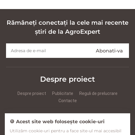
Rămâneți conectați la cele mai recente
știri de la AgroExpert
Despre proiect
Despre proiect
Publicitate
Reguli de prelucrare
Contacte
Prezentare Agroexpert RUS
Prezentare Agroexpert RO
🍪 Acest site web folosește cookie-uri
Utilizăm cookie-uri pentru a face site-ul mai accesibil
Facebook
YouTube
Instagram