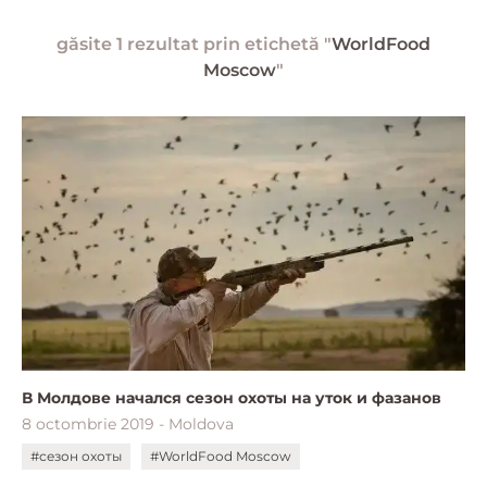
găsite 1 rezultat prin etichetă "
WorldFood
Moscow
"
В Молдове начался сезон охоты на уток и фазанов
8 octombrie 2019 - Moldova
#сезон охоты
#WorldFood Moscow