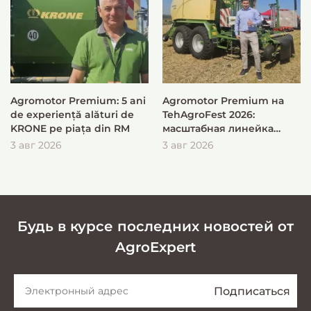
Agromotor Premium: 5 ani
Agromotor Premium на
de experiență alături de
TehAgroFest 2026:
KRONE pe piața din RM
масштабная линейка
KRONE для быстрой и
3 авг 2026
3 авг 2026
эффективной заготовки
кормов
Будь в курсе последних новостей от
AgroExpert