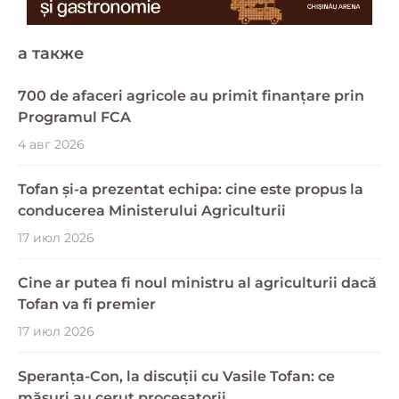
a также
700 de afaceri agricole au primit finanțare prin
Programul FCA
4 авг 2026
Tofan și-a prezentat echipa: cine este propus la
conducerea Ministerului Agriculturii
17 июл 2026
Cine ar putea fi noul ministru al agriculturii dacă
Tofan va fi premier
17 июл 2026
Speranța-Con, la discuții cu Vasile Tofan: ce
măsuri au cerut procesatorii