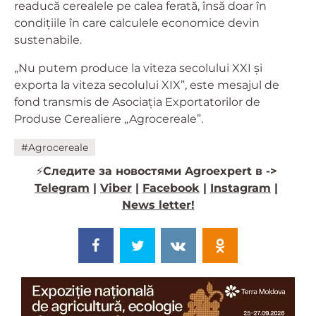
readucă cerealele pe calea ferată, însă doar în
condițiile în care calculele economice devin
sustenabile.
„Nu putem produce la viteza secolului XXI și
exporta la viteza secolului XIX”, este mesajul de
fond transmis de Asociația Exportatorilor de
Produse Cerealiere „Agrocereale”.
#Agrocereale
⚡️
Следите за новостями Agroexpert в ->
Telegram
|
Viber
|
Facebook
|
Instagram
|
News letter!