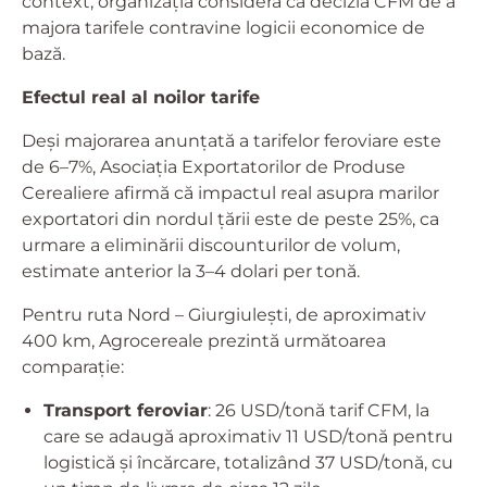
context, organizația consideră că decizia CFM de a
majora tarifele contravine logicii economice de
bază.
Efectul real al noilor tarife
Deși majorarea anunțată a tarifelor feroviare este
de 6–7%, Asociația Exportatorilor de Produse
Cerealiere afirmă că impactul real asupra marilor
exportatori din nordul țării este de peste 25%, ca
urmare a eliminării discounturilor de volum,
estimate anterior la 3–4 dolari per tonă.
Pentru ruta Nord – Giurgiulești, de aproximativ
400 km, Agrocereale prezintă următoarea
comparație:
Transport feroviar
: 26 USD/tonă tarif CFM, la
care se adaugă aproximativ 11 USD/tonă pentru
logistică și încărcare, totalizând 37 USD/tonă, cu