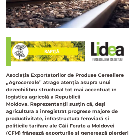
Asociația Exportatorilor de Produse Cerealiere
„Agrocereale” atrage atenția asupra unui
dezechilibru structural tot mai accentuat în
logistica agricolă a Republicii
Moldova. Reprezentanții susțin că, deși
agricultura a înregistrat progrese majore de
productivitate, infrastructura feroviară și
politicile tarifare ale Căii Ferate a Moldovei
(CFM) frânează exporturile și generează pierderi