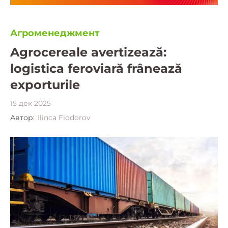
Агроменеджмент
Agrocereale avertizează:
logistica feroviară frânează
exporturile
15 дек 2025
Автор:
Ilinca Fiodorov