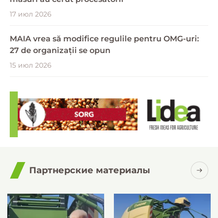
17 июл 2026
MAIA vrea să modifice regulile pentru OMG-uri:
27 de organizații se opun
15 июл 2026
Партнерские материалы