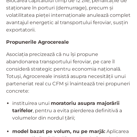
Blocarea capitalului timp de 12 zile, penalitățile de
staționare în porturi (demurrage), precum și
volatilitatea pieței internaționale anulează complet
avantajul energetic al transportului feroviar, susțin
exportatorii.
Propunerile Agrocereale
Asociația precizează că nu își propune
abandonarea transportului feroviar, pe care îl
consideră strategic pentru economia națională.
Totuși, Agrocereale insistă asupra necesității unui
parteneriat real cu CFM și înaintează trei propuneri
concrete:
instituirea unui
moratoriu asupra majorării
tarifelor
, pentru a evita pierderea definitivă a
volumelor din nordul țării;
model bazat pe volum, nu pe marjă:
Aplicarea