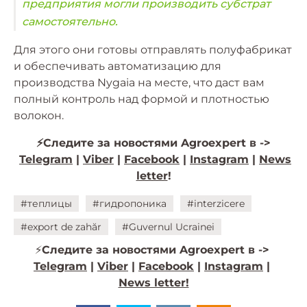
предприятия могли производить субстрат
самостоятельно.
Для этого они готовы отправлять полуфабрикат
и обеспечивать автоматизацию для
производства Nygaia на месте, что даст вам
полный контроль над формой и плотностью
волокон.
⚡️Следите за новостями Agroexpert в ->
Telegram
|
Viber
|
Facebook
|
Instagram
|
News
letter
!
#теплицы
#гидропоника
#interzicere
#export de zahăr
#Guvernul Ucrainei
⚡️
Следите за новостями Agroexpert в ->
Telegram
|
Viber
|
Facebook
|
Instagram
|
News letter!