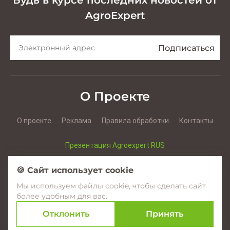
Будь в курсе последних новостей от
AgroExpert
О Проекте
О проекте
Реклама
Правила обработки
Контакты
Презентация Agroexpert RUS
Презентация Agroexpert RO
🍪 Сайт использует cookie
Мы используем файлы cookie, чтобы сделать сайт
Facebook
YouTube
Instagram
более удобным для вас.
Отклонить
Принять
© 2017–2026 Agroexpert.md