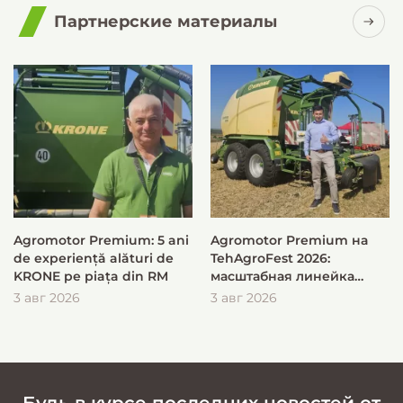
Партнерские материалы
Agromotor Premium: 5 ani
Agromotor Premium на
de experiență alături de
TehAgroFest 2026:
KRONE pe piața din RM
масштабная линейка
KRONE для быстрой и
3 авг 2026
3 авг 2026
эффективной заготовки
кормов