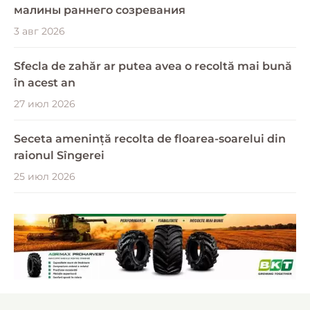
малины раннего созревания
3 авг 2026
Sfecla de zahăr ar putea avea o recoltă mai bună
în acest an
27 июл 2026
Seceta amenință recolta de floarea-soarelui din
raionul Sîngerei
25 июл 2026