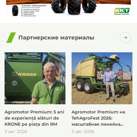
Партнерские материалы
Agromotor Premium: 5 ani
Agromotor Premium на
de experiență alături de
TehAgroFest 2026:
KRONE pe piața din RM
масштабная линейка
KRONE для быстрой и
3 авг 2026
3 авг 2026
эффективной заготовки