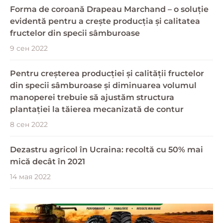
Forma de coroană Drapeau Marchand – o soluție
evidentă pentru a crește producția și calitatea
fructelor din specii sâmburoase
9 сен 2022
Pentru creșterea producției și calității fructelor
din specii sâmburoase și diminuarea volumul
manoperei trebuie să ajustăm structura
plantației la tăierea mecanizată de contur
8 сен 2022
Dezastru agricol în Ucraina: recoltă cu 50% mai
mică decât în 2021
14 мая 2022