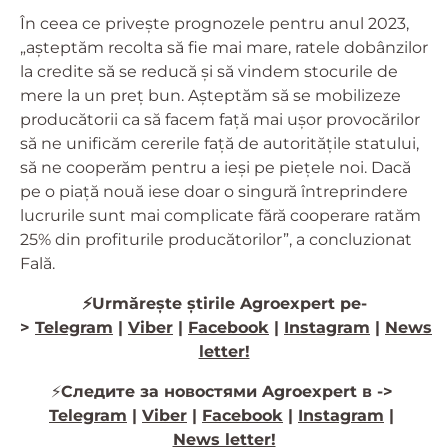
În ceea ce privește prognozele pentru anul 2023,
„așteptăm recolta să fie mai mare, ratele dobânzilor
la credite să se reducă și să vindem stocurile de
mere la un preț bun. Așteptăm să se mobilizeze
producătorii ca să facem față mai ușor provocărilor
să ne unificăm cererile față de autoritățile statului,
să ne cooperăm pentru a ieși pe piețele noi. Dacă
pe o piață nouă iese doar o singură întreprindere
lucrurile sunt mai complicate fără cooperare ratăm
25% din profiturile producătorilor”, a concluzionat
Fală.
⚡️Urmărește știrile Agroexpert pe-
>
Telegram
|
Viber
|
Facebook
|
Instagram
|
News
letter!
⚡️
Следите за новостями Agroexpert в ->
Telegram
|
Viber
|
Facebook
|
Instagram
|
News letter!