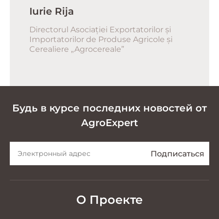
Iurie Rija
Directorul Asociației Exportatorilor și
Importatorilor de Produse Agricole și
Cerealiere „Agrocereale”
Будь в курсе последних новостей от
AgroExpert
О Проекте