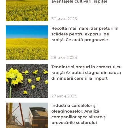
avantajele cultivării rapiței
30 июн 2023
Recoltă mai mare, dar prețuri în
scădere pentru exportul de
rapiță. Ce arată prognozele
28 июн 2023
Tendințe și prețuri în comerțul cu
rapiță: Ar putea stagna din cauza
diminuării cererii la import
27 июн 2023
Industria cerealelor și
oleaginoaselor: Analiză
companiilor specializate și
provocările sectorului