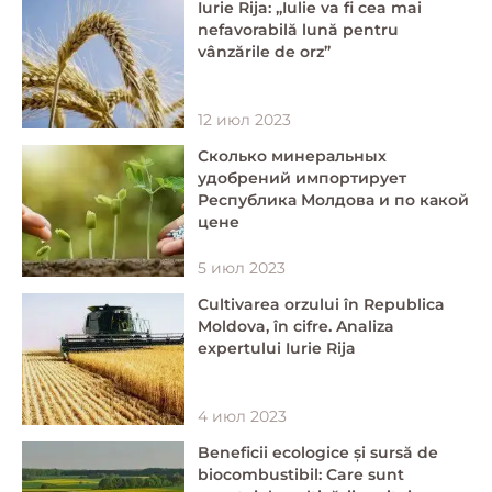
Iurie Rija: „Iulie va fi cea mai
nefavorabilă lună pentru
vânzările de orz”
12 июл 2023
Сколько минеральных
удобрений импортирует
Республика Молдова и по какой
цене
5 июл 2023
Cultivarea orzului în Republica
Moldova, în cifre. Analiza
expertului Iurie Rija
4 июл 2023
Beneficii ecologice și sursă de
biocombustibil: Care sunt