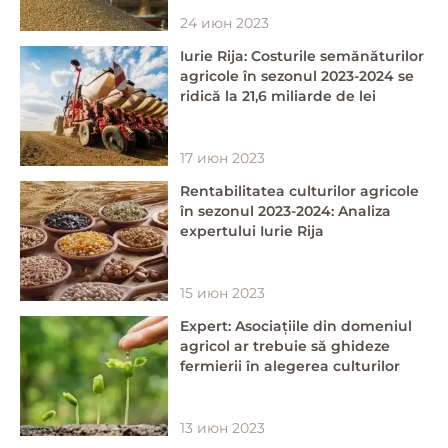
24 июн 2023
Iurie Rija: Costurile semănăturilor
agricole în sezonul 2023-2024 se
ridică la 21,6 miliarde de lei
17 июн 2023
Rentabilitatea culturilor agricole
în sezonul 2023-2024: Analiza
expertului Iurie Rija
15 июн 2023
Expert: Asociațiile din domeniul
agricol ar trebuie să ghideze
fermierii în alegerea culturilor
13 июн 2023