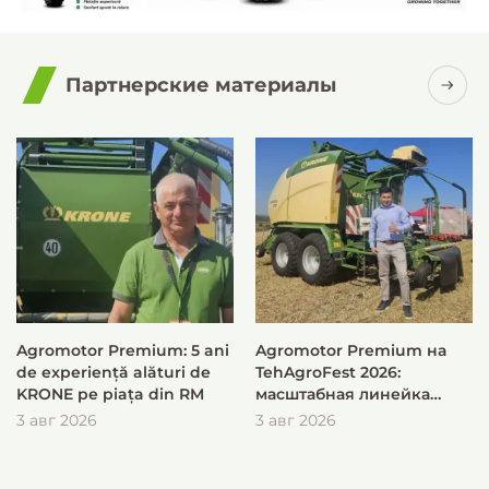
Партнерские материалы
Agromotor Premium: 5 ani
Agromotor Premium на
de experiență alături de
TehAgroFest 2026:
KRONE pe piața din RM
масштабная линейка
KRONE для быстрой и
3 авг 2026
3 авг 2026
эффективной заготовки
кормов