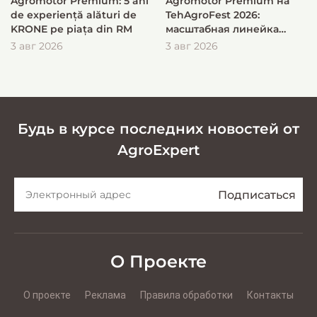
Agromotor Premium: 5 ani
Agromotor Premium на
de experiență alături de
TehAgroFest 2026:
KRONE pe piața din RM
масштабная линейка
KRONE для быстрой и
3 авг 2026
3 авг 2026
эффективной заготовки
кормов
Будь в курсе последних новостей от
AgroExpert
О Проекте
О проекте
Реклама
Правила обработки
Контакты