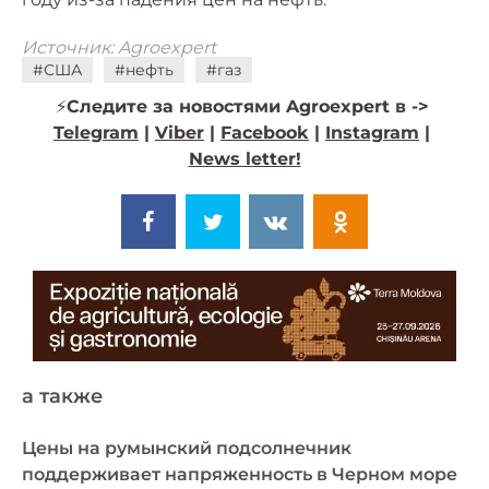
Источник: Agroexpert
#США
#нефть
#газ
⚡️
Следите за новостями Agroexpert в ->
Telegram
|
Viber
|
Facebook
|
Instagram
|
News letter!
a также
Цены на румынский подсолнечник
поддерживает напряженность в Черном море