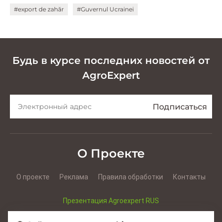
#export de zahăr
#Guvernul Ucrainei
Будь в курсе последних новостей от
AgroExpert
О Проекте
О проекте
Реклама
Правила обработки
Контакты
Презентация Agroexpert RUS
Презентация Agroexpert RO