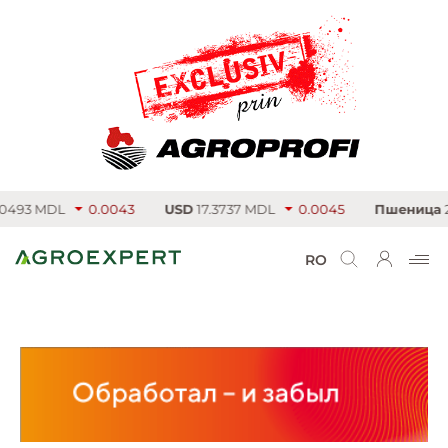
93 MDL
0.0043
USD
17.3737 MDL
0.0045
Пшеница
219.
RO