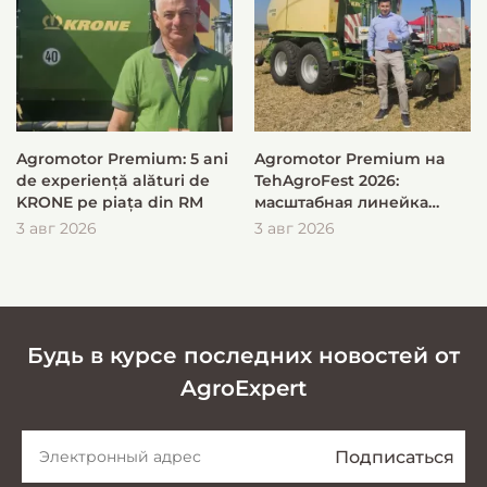
Agromotor Premium: 5 ani
Agromotor Premium на
de experiență alături de
TehAgroFest 2026:
KRONE pe piața din RM
масштабная линейка
KRONE для быстрой и
3 авг 2026
3 авг 2026
эффективной заготовки
кормов
Будь в курсе последних новостей от
AgroExpert