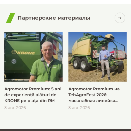
Партнерские материалы
Agromotor Premium: 5 ani
Agromotor Premium на
de experiență alături de
TehAgroFest 2026:
KRONE pe piața din RM
масштабная линейка
KRONE для быстрой и
3 авг 2026
3 авг 2026
эффективной заготовки
кормов