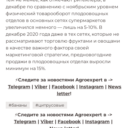
декабре по сравнению с ноябрьским уровнем
физический товарооборот плодоовощных
отделов в основных сетях супермаркетов
увеличился немного — лишь на 5-10%. В
декабре 2020 года даже в тех сетях, которые не
рассматривают торговлю фруктами и овощами
в качестве важного фактора своей
маркетинговой стратегии, предновогодние
продажи в плодоовощных отделах выросли
минимум на 15%.
⚡️
Следите за новостями Agroexpert в ->
Telegram
|
Viber
|
Facebook
|
Instagram
|
News
letter
!
#бананы
#цитрусовые
⚡️
Следите за новостями Agroexpert в ->
Telegram
|
Viber
|
Facebook
|
Instagram
|