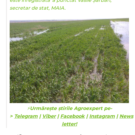
este înregistrată”a punctat Vasile Șarban,
secretar de stat, MAIA.
⚡️
Urmărește știrile Agroexpert pe-
>
Telegram
|
Viber
|
Facebook
|
Instagram
|
News
letter!