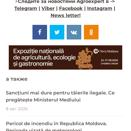
⚡️
Следите за новостями Agroexpert в ->
Telegram
|
Viber
|
Facebook
|
Instagram
|
News letter!
a также
Sancțiuni mai dure pentru tăierile ilegale. Ce
pregătește Ministerul Mediului
8 авг 2026
Pericol de incendiu în Republica Moldova.
Perioada vizată de meteorologi