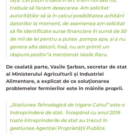
față. Cel puțin o dată în an, vrem noi sau nu,
trebuie să facem desecarea. Am solicitat
autorităților să ia în calcul posibilitatea achitării
datoriilor la moment, de asemenea am solicitat
să fie identificate surse financiare în sumă de 50
de mii de lei pentru a putea pompa apa, și a nu
genera alte datorii, însă, nu am primit un
răspuns pozitiv”a menționat Vasile Raru.
De cealată parte, Vasile Șarban, secretar de stat
al Ministerului Agriculturii și Industriei
Alimentare, a explicat de ce soluționarea
problemelor fermierilor este în mâinile proprii.
„Stațiunea Tehnologică de Irigare Cahul” este o
îndreprindere de stat. Începând cu anul 2019
toate întreprinderile de stat au trecut în
gestiunea Agenției Proprietății Publice.