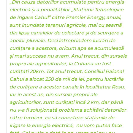
„Din cauza datoriilor acumulate pentru energia
electrică și a penalităților „Stațiunii Tehnologice
de Irigare Cahul” către Premier Energy, anual,
sunt inundate terenuri agricole, mai cu seamă
din lipsa canalelor de colectare şi de scurgere a
apelor pluviale. Deși întreprindem lucrări de
curățare a acestora, oricum apa se acumulează
și mari succese nu avem. Anul trecut, din sursele
proprii ale agricultorilor, la Crihana au fost
curățati 20km. Tot anul trecut, Consiliul Raional
Cahul a alocat 250 de mii de lei, pentru lucrările
de curățare a acestor canale în localitatea Roșu.
Iar în acest an, din sursele proprii ale
agricultorilor, sunt curățați încă 2 km, dar până
nu v-a fi soluționată problema achitării datoriilor
către furnizor, ca să conecteze stațiunile de
irigare la energia electrică, nu vom putea face