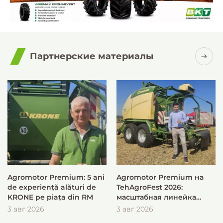
Партнерские материалы
Agromotor Premium: 5 ani
Agromotor Premium на
de experiență alături de
TehAgroFest 2026:
KRONE pe piața din RM
масштабная линейка
KRONE для быстрой и
3 авг 2026
3 авг 2026
эффективной заготовки