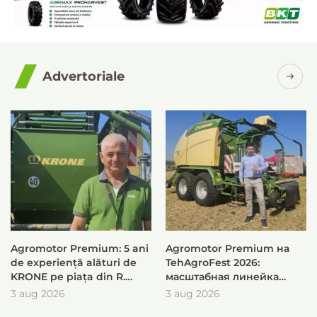
Advertoriale
Agromotor Premium: 5 ani
Agromotor Premium на
de experiență alături de
TehAgroFest 2026:
KRONE pe piața din R.
масштабная линейка
Moldova
KRONE для быстрой и
3 aug 2026
3 aug 2026
эффективной заготовки