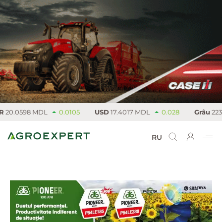
0.0598 MDL
0.0105
USD
17.4017 MDL
0.028
Grâu
223 €/
RU