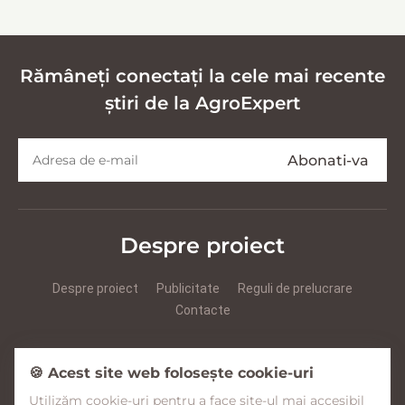
кормов
Rămâneți conectați la cele mai recente
știri de la AgroExpert
Despre proiect
Despre proiect
Publicitate
Reguli de prelucrare
Contacte
Prezentare Agroexpert RUS
Prezentare Agroexpert RO
🍪 Acest site web folosește cookie-uri
Utilizăm cookie-uri pentru a face site-ul mai accesibil
Facebook
YouTube
Instagram