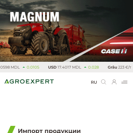
DL
0.0105
USD
17.4017 MDL
0.028
Grâu
223 €/т
Rapi
RU
Импорт продукции