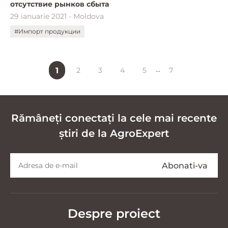
отсутствие рынков сбыта
29 ianuarie 2021 - Moldova
#Импорт продукции
...
1
2
3
4
5
7
Rămâneți conectați la cele mai recente
știri de la AgroExpert
Despre proiect