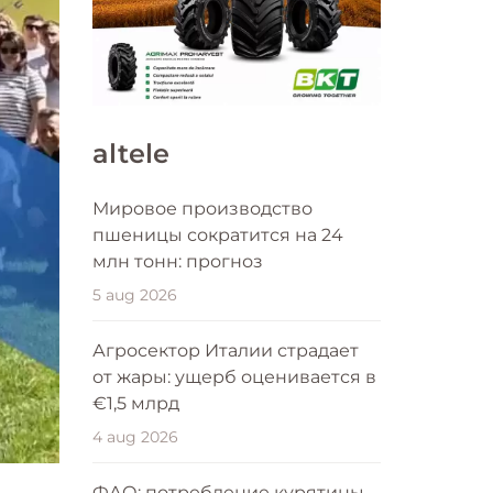
altele
Мировое производство
пшеницы сократится на 24
млн тонн: прогноз
5 aug 2026
Агросектор Италии страдает
от жары: ущерб оценивается в
€1,5 млрд
4 aug 2026
ФАО: потребление курятины