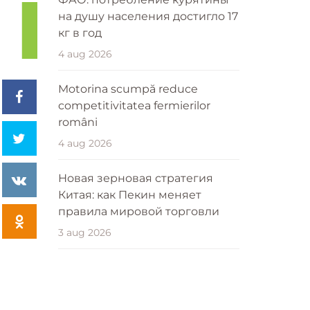
на душу населения достигло 17
кг в год
4 aug 2026
Motorina scumpă reduce
competitivitatea fermierilor
români
4 aug 2026
Новая зерновая стратегия
Китая: как Пекин меняет
правила мировой торговли
3 aug 2026