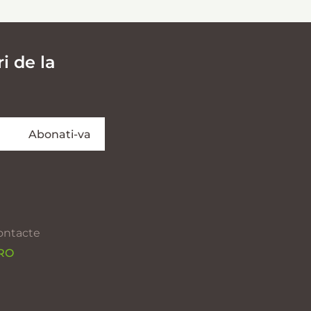
i de la
ontacte
 RO