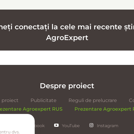
ți conectați la cele mai recente știr
AgroExpert
Despre proiect
 proiect
Publicitate
Reguli de prelucrare
C
ezentare Agroexpert RUS
Prezentare Agroexpert
Facebook
YouTube
Instagram
entru dvs.