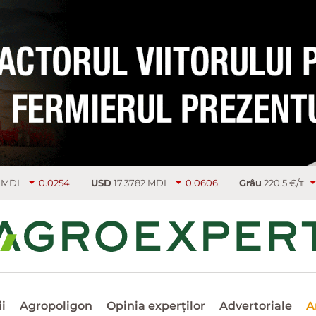
254
USD
17.3782 MDL
0.0606
Grâu
220.5 €/т
5.25
Rap
i
Agropoligon
Opinia experților
Advertoriale
A