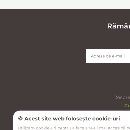
Rămâne
Despre
Pr
🍪 Acest site web folosește cookie-uri
Utilizăm cookie-uri pentru a face site-ul mai accesibil p