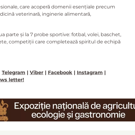
esionale, care acoperă domenii esențiale precum
edicină veterinară, inginerie alimentară,
ua parte și la 7 probe sportive: fotbal, volei, baschet,
ete, competiții care completează spiritul de echipă
>
Telegram
|
Viber
|
Facebook
|
Instagram
|
ws letter!