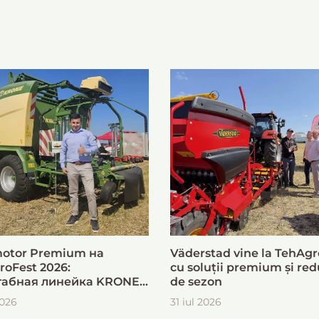
otor Premium на
Väderstad vine la TehAgr
roFest 2026:
cu soluții premium și red
абная линейка KRONE
de sezon
ыстрой и эффективной
2026
31 iul 2026
овки кормов