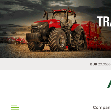
EUR
20.0536 MDL
0.0
Compani