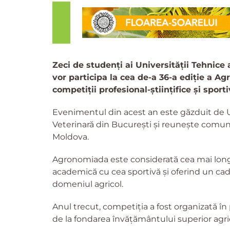
Zeci de studenți ai Universității Tehnice 
vor participa la cea de-a 36-a ediție a A
competiții profesional-științifice și spor
Evenimentul din acest an este găzduit de U
Veterinară din București și reunește comu
Moldova.
Agronomiada este considerată cea mai long
academică cu cea sportivă și oferind un cadru
domeniul agricol.
Anul trecut, competiția a fost organizată î
de la fondarea învățământului superior agric