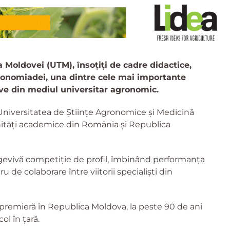
a Moldovei (UTM), însoțiți de cadre didactice,
gronomiadei, una dintre cele mai importante
tive din mediul universitar agronomic.
niversitatea de Științe Agronomice și Medicină
nități academice din România și Republica
evivă competiție de profil, îmbinând performanța
 de colaborare între viitorii specialiști din
n premieră în Republica Moldova, la peste 90 de ani
ol în țară.