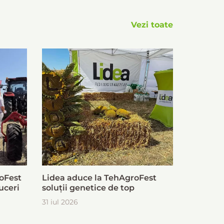
Vezi toate
oFest
Lidea aduce la TehAgroFest
uceri
soluții genetice de top
31 iul 2026