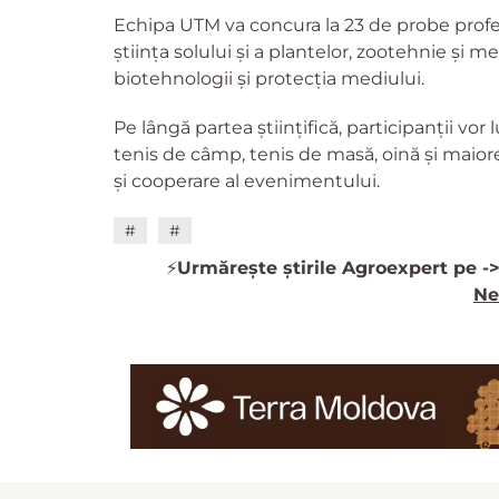
Echipa UTM va concura la 23 de probe prof
știința solului și a plantelor, zootehnie și m
biotehnologii și protecția mediului.
Pe lângă partea științifică, participanții vor l
tenis de câmp, tenis de masă, oină și maior
și cooperare al evenimentului.
#
#
⚡️
Urmărește știrile Agroexpert pe -
Ne