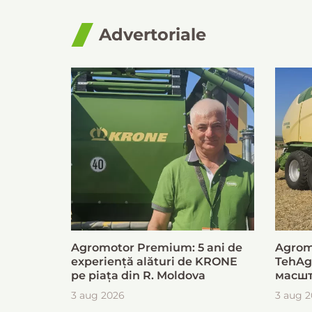
Advertoriale
Agromotor Premium: 5 ani de
Agrom
experiență alături de KRONE
TehAg
pe piața din R. Moldova
масшт
для б
3 aug 2026
3 aug 
загот