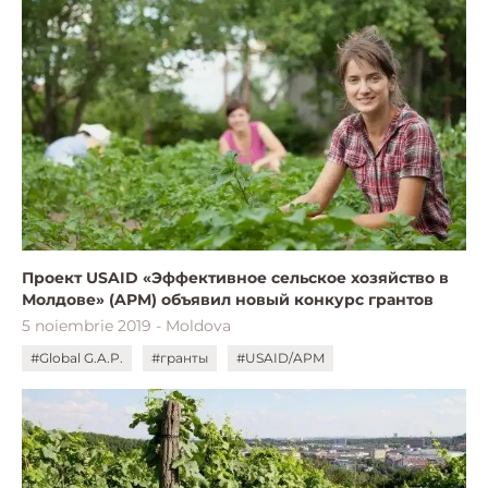
Проект USAID «Эффективное сельское хозяйство в
Молдове» (APM) объявил новый конкурс грантов
5 noiembrie 2019 - Moldova
#Global G.A.P.
#гранты
#USAID/APM