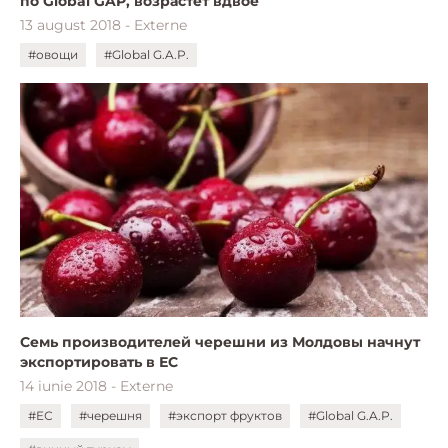
по Global GAP, возрастет вдвое
13 august 2018 - Externe
#овощи
#Global G.A.P.
Семь производителей черешни из Молдовы начнут
экспортировать в ЕС
14 iunie 2018 - Externe
#ЕС
#черешня
#экспорт фруктов
#Global G.A.P.