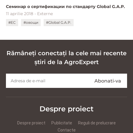
Семинар о сертификации по стандарту Global G.A.P.
11 aprilie 2018 - Externe
#ЕС
#овощи
#Global G.A.P.
Rămâneți conectați la cele mai recente
știri de la AgroExpert
Despre proiect
Despre proiect
Publicitate
Reguli de prelucrare
Contacte