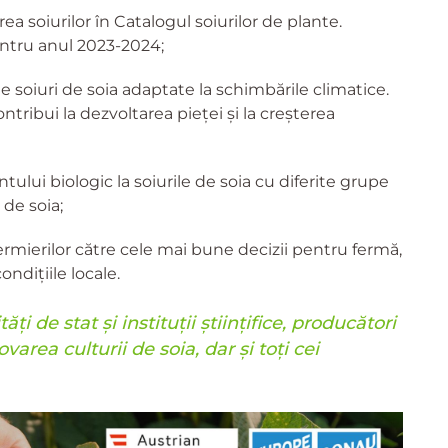
a soiurilor în Catalogul soiurilor de plante.
pentru anul 2023-2024;
e soiuri de soia adaptate la schimbările climatice.
ribui la dezvoltarea pieței și la creșterea
ului biologic la soiurile de soia cu diferite grupe
 de soia;
fermierilor către cele mai bune decizii pentru fermă,
ondițiile locale.
ți de stat și instituții științifice, producători
area culturii de soia, dar și toți cei