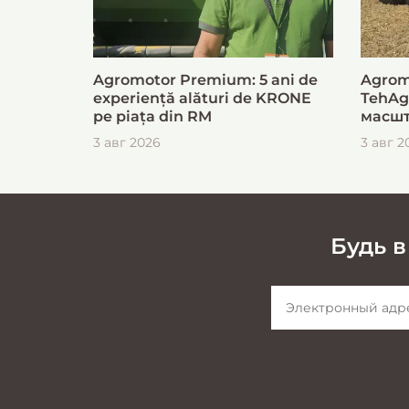
Agromotor Premium: 5 ani de
Agrom
experiență alături de KRONE
TehAg
pe piața din RM
масшт
для б
3 авг 2026
3 авг 2
загот
Будь в