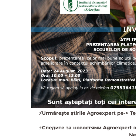
⚡️Urmărește știrile Agroexpert pe->
Te
⚡️
Следите за новостями Agroexpert в
Ne