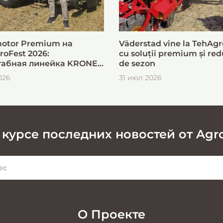
otor Premium на
Väderstad vine la TehAgr
roFest 2026:
cu soluții premium și red
абная линейка KRONE
de sezon
ыстрой и эффективной
026
31 июл 2026
овки кормов
 курсе последних новостей от Agr
О Проекте