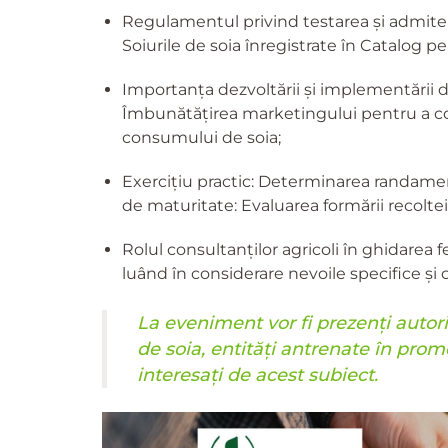
Regulamentul privind testarea și admitere
Soiurile de soia înregistrate în Catalog 
Importanța dezvoltării și implementării d
Îmbunătățirea marketingului pentru a cont
consumului de soia;
Exercițiu practic: Determinarea randament
de maturitate: Evaluarea formării recoltei
Rolul consultanților agricoli în ghidarea 
luând în considerare nevoile specifice și c
La eveniment vor fi prezenți autorită
de soia, entități antrenate în promov
interesați de acest subiect.