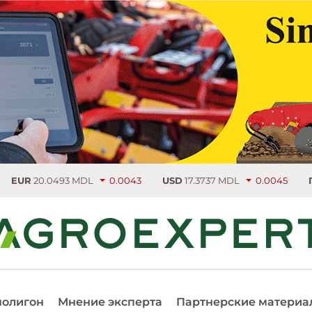
MDL
0.0043
USD
17.3737 MDL
0.0045
Пшеница
219.75 €
полигон
Мнение эксперта
Партнерские материа