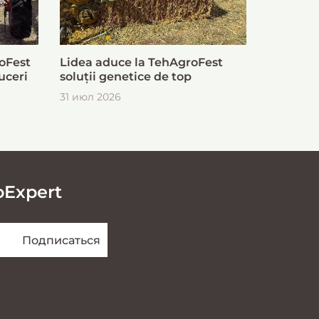
oFest
Lidea aduce la TehAgroFest
uceri
soluții genetice de top
31 июл 2026
oExpert