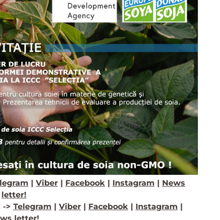
legram
|
Viber
|
Facebook
|
Instagram
|
News
letter!
 ->
Telegram
|
Viber
|
Facebook
|
Instagram
|
ws letter!