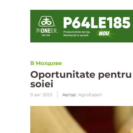
В Молдове
Oportunitate pentru p
soiei
9 авг 2023
Автор:
AgroExpert