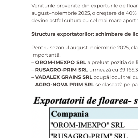
Veniturile provenite din exporturile de floar
august–noiembrie 2025, o creștere de 40% f
devine astfel cultura cu cel mai mare aport
Structura exportatorilor: schimbare de li
Pentru sezonul august–noiembrie 2025, cla
importantă.
–
OROM-IMEXPO SRL
a preluat poziția de l
–
RUSAGRO-PRIM SRL
urmează cu 39 165,3 
–
VADALEX GRAINS SRL
ocupă locul trei cu
–
AGRO-NOVA PRIM SRL
se clasează pe pat