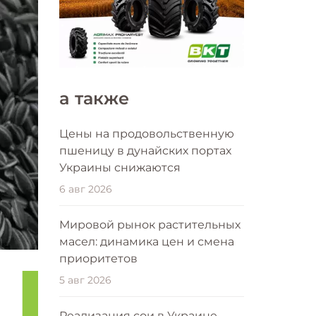
a также
Цены на продовольственную
пшеницу в дунайских портах
Украины снижаются
6 авг 2026
Мировой рынок растительных
масел: динамика цен и смена
приоритетов
5 авг 2026
Реализация сои в Украине