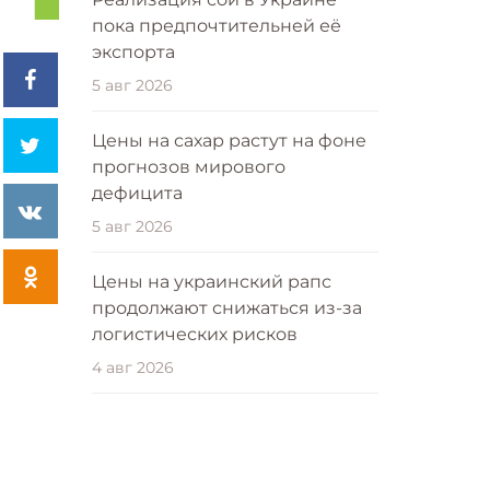
пока предпочтительней её
экспорта
5 авг 2026
Цены на сахар растут на фоне
прогнозов мирового
дефицита
5 авг 2026
Цены на украинский рапс
продолжают снижаться из-за
логистических рисков
4 авг 2026