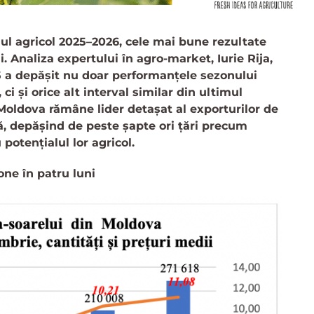
nul agricol 2025–2026, cele mai bune rezultate
i. Analiza expertului în agro-market, Iurie Rija,
 a depășit nu doar performanțele sezonului
i și orice alt interval similar din ultimul
 Moldova rămâne lider detașat al exporturilor de
, depășind de peste șapte ori țări precum
otențialul lor agricol.
one în patru luni