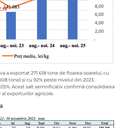
a a exportat 271 618 tone de floarea-soarelui, cu
008 tone) și cu 92% peste nivelul din 2023.
125%. Acest salt semnificativ confirmă consolidarea
al exporturilor agricole.
că