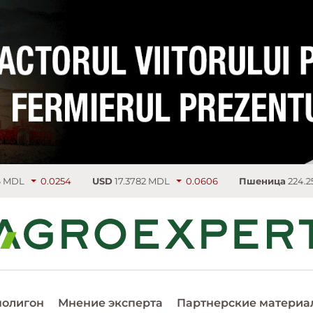
USD
17.3782 MDL
0.0606
Пшеница
224.25 €/т
3.75
полигон
Мнение эксперта
Партнерские материа