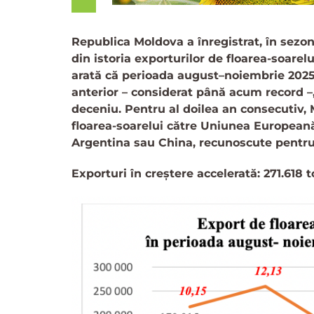
Republica Moldova a înregistrat, în sezo
din istoria exporturilor de floarea-soarelu
arată că perioada august–noiembrie 2025
anterior – considerat până acum record –, c
deceniu. Pentru al doilea an consecutiv,
floarea-soarelui către Uniunea Europeană
Argentina sau China, recunoscute pentru p
Exporturi în creștere accelerată: 271.618 t