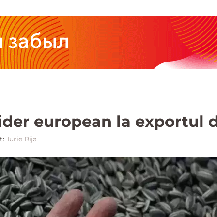
der european la exportul d
t:
Iurie Rija