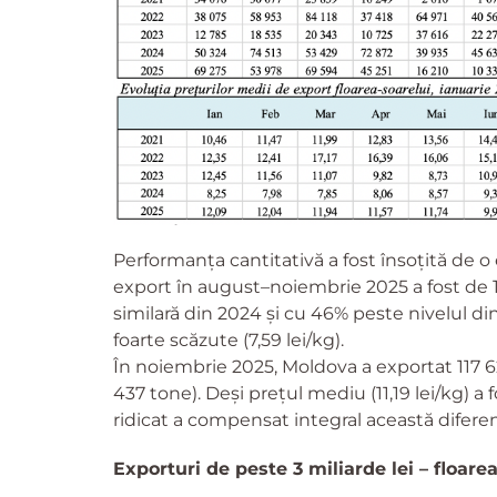
Performanța cantitativă a fost însoțită de o 
export în august–noiembrie 2025 a fost de 1
similară din 2024 și cu 46% peste nivelul di
foarte scăzute (7,59 lei/kg).
În noiembrie 2025, Moldova a exportat 117 
437 tone). Deși prețul mediu (11,19 lei/kg) a
ridicat a compensat integral această diferen
Exporturi de peste 3 miliarde lei – floarea