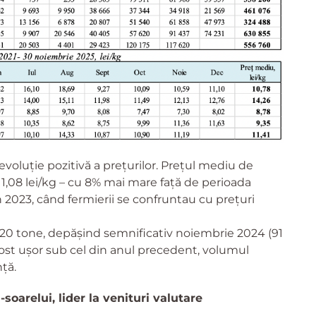
evoluție pozitivă a prețurilor. Prețul mediu de
1,08 lei/kg – cu 8% mai mare față de perioada
n 2023, când fermierii se confruntau cu prețuri
620 tone, depășind semnificativ noiembrie 2024 (91
 fost ușor sub cel din anul precedent, volumul
ță.
-soarelui, lider la venituri valutare