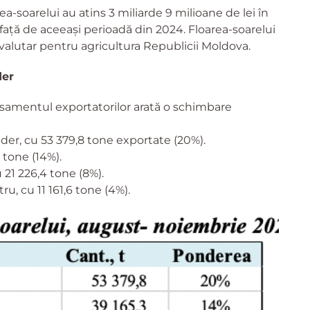
ea-soarelui au atins 3 miliarde 9 milioane de lei în
ață de aceeași perioadă din 2024. Floarea-soarelui
 valutar pentru agricultura Republicii Moldova.
der
samentul exportatorilor arată o schimbare
ider, cu 53 379,8 tone exportate (20%).
tone (14%).
 21 226,4 tone (8%).
ru, cu 11 161,6 tone (4%).