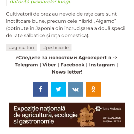
datorită picioarelor lungi.
Cultivatorii de orez au nevoie de rațe care sunt
înotătoare bune, precum cele hibrid „Aigamo”
(obținute în Japonia din încrucișarea a două specii
de rațe sălbatice și rața domestică).
#agricultori
#pesticicide
⚡️
Следите за новостями Agroexpert в ->
Telegram
|
Viber
|
Facebook
|
Instagram
|
News letter!