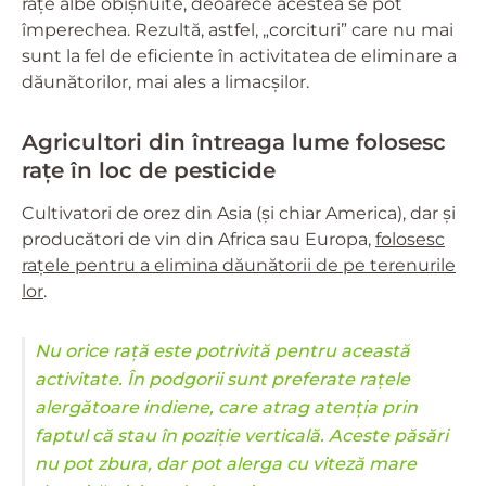
rațe albe obișnuite, deoarece acestea se pot
împerechea. Rezultă, astfel, „corcituri” care nu mai
sunt la fel de eficiente în activitatea de eliminare a
dăunătorilor, mai ales a limacșilor.
Agricultori din întreaga lume folosesc
rațe în loc de pesticide
Cultivatori de orez din Asia (și chiar America), dar și
producători de vin din Africa sau Europa,
folosesc
rațele pentru a elimina dăunătorii de pe terenurile
lor
.
Nu orice rață este potrivită pentru această
activitate. În podgorii sunt preferate rațele
alergătoare indiene, care atrag atenția prin
faptul că stau în poziție verticală. Aceste păsări
nu pot zbura, dar pot alerga cu viteză mare