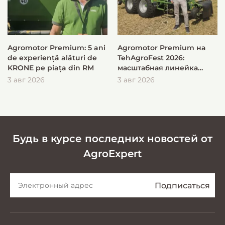
Agromotor Premium: 5 ani
Agromotor Premium на
de experiență alături de
TehAgroFest 2026:
KRONE pe piața din RM
масштабная линейка
KRONE для быстрой и
3 авг 2026
3 авг 2026
эффективной заготовки
кормов
Будь в курсе последних новостей от
AgroExpert