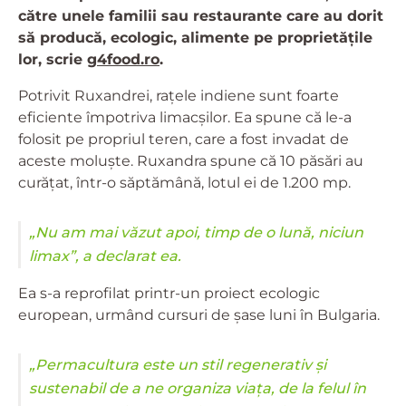
către unele familii sau restaurante care au dorit
să producă, ecologic, alimente pe proprietățile
lor, scrie
g4food.ro
.
Potrivit Ruxandrei, rațele indiene sunt foarte
eficiente împotriva limacșilor. Ea spune că le-a
folosit pe propriul teren, care a fost invadat de
aceste moluște. Ruxandra spune că 10 păsări au
curățat, într-o săptămână, lotul ei de 1.200 mp.
„Nu am mai văzut apoi, timp de o lună, niciun
limax”, a declarat ea.
Ea s-a reprofilat printr-un proiect ecologic
european, urmând cursuri de șase luni în Bulgaria.
„Permacultura este un stil regenerativ și
sustenabil de a ne organiza viața, de la felul în