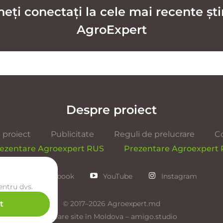
ți conectați la cele mai recente știr
AgroExpert
Despre proiect
 proiect
Publicitate
Reguli de prelucrare
C
ezentare Agroexpert RUS
Prezentare Agroexpert
Facebook
YouTube
Instagram
entru dvs.
t
© 2017–2026 Agroexpert.md
Creare site în Moldova –
amigo.studio