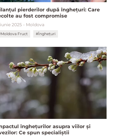
ilanțul pierderilor după înghețuri: Care
ecolte au fost compromise
 iunie 2025 - Moldova
#Moldova Fruct
#Înghețuri
mpactul înghețurilor asupra viilor și
ivezilor: Ce spun specialiștii