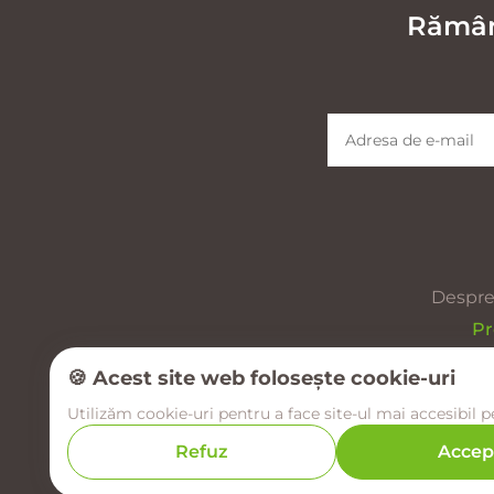
Rămâne
Despre
Pr
🍪 Acest site web folosește cookie-uri
Utilizăm cookie-uri pentru a face site-ul mai accesibil p
Refuz
Accep