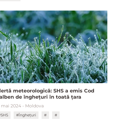
lertă meteorologică: SHS a emis Cod
alben de înghețuri în toată țara
3 mai 2024 - Moldova
#SHS
#Înghețuri
#
#