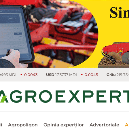
.0043
USD
17.3737 MDL
0.0045
Grâu
219.75 €/т
4.5
i
Agropoligon
Opinia experților
Advertoriale
A