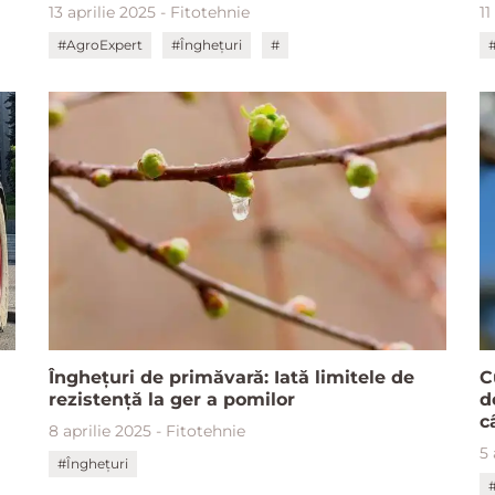
13 aprilie 2025 - Fitotehnie
11
#AgroExpert
#Înghețuri
#
Înghețuri de primăvară: Iată limitele de
C
rezistență la ger a pomilor
d
c
8 aprilie 2025 - Fitotehnie
5
#Înghețuri