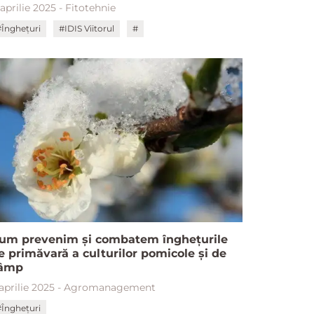
 aprilie 2025 - Fitotehnie
#Înghețuri
#IDIS Viitorul
#
um prevenim și combatem înghețurile
e primăvară a culturilor pomicole și de
âmp
 aprilie 2025 - Agromanagement
#Înghețuri