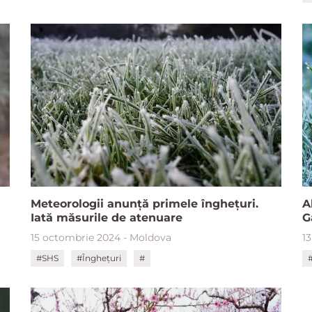
Meteorologii anunță primele înghețuri.
A
Iată măsurile de atenuare
G
15 octombrie 2024 - Moldova
1
#SHS
#Înghețuri
#