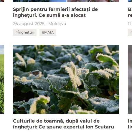
Sprijin pentru fermierii afectați de
B
înghețuri. Ce sumă s-a alocat
r
26 august 2025 - Moldova
11
#Înghețuri
#MAIA
Culturile de toamnă, după valul de
I
înghețuri: Ce spune expertul Ion Scutaru
l