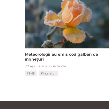
Meteorologii au emis cod galben de
înghețuri
20 aprilie 2020 - Articole
#SHS
#Înghețuri