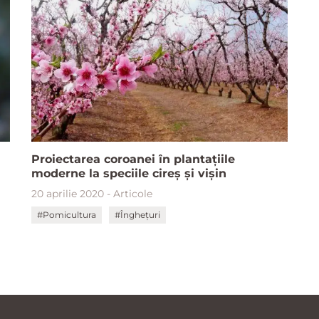
Proiectarea coroanei în plantaţiile
moderne la speciile cireş și vișin
20 aprilie 2020 - Articole
#Pomicultura
#Înghețuri