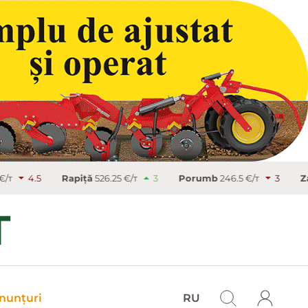
Rapiţă
526.25 €/т
3
Porumb
246.5 €/т
3
Zahăr
486.9 €/
nunțuri
RU