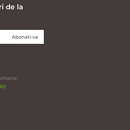
i de la
ontacte
 RO