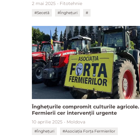
2 mai 2025 - Fitotehnie
#Secetă
#Înghețuri
#
Înghețurile compromit culturile agricole.
Fermierii cer intervenții urgente
10 aprilie 2025 - Moldova
#Înghețuri
#Asociația Forța Fermierilor