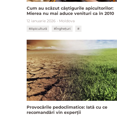
Cum au scăzut câștigurile apicultorilor:
Mierea nu mai aduce venituri ca în 2010
12 ianuarie 2026 - Moldova
#Apicultură
#Înghețuri
#
Provocările pedoclimatice: Iată cu ce
recomandări vin experții