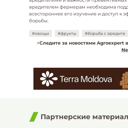
вредителями и важности превентивных 
вредителем фермерам необходима подде
всестороннее его изучение и доступ к
борьбы.
#овощи
#фрукты
#борьба с вредите
⚡️
Следите за новостями Agroexpert в
Ne
Партнерские материа