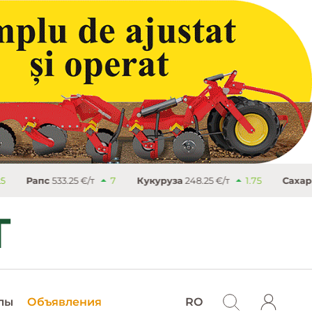
3.25 €/т
7
Кукуруза
248.25 €/т
1.75
Сахар
503.4 €/т
лы
Объявления
RO