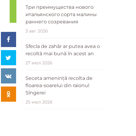
Три преимущества нового
итальянского сорта малины
раннего созревания
3 авг 2026
Sfecla de zahăr ar putea avea o
recoltă mai bună în acest an
27 июл 2026
Seceta amenință recolta de
floarea-soarelui din raionul
Sîngerei
25 июл 2026