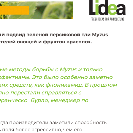
ый подвид зеленой персиковой тли Myzus
дителей овощей и фруктов врасплох.
е методы борьбы с Myzus и только
эффективны. Это было особенно заметно
их средств, как флоникамид. В прошлом
но перестали справляться с
Франческо Бурло, менеджер по
огда производители заметили способность
 поля более агрессивно, чем его