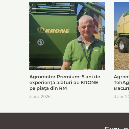
Agromotor Premium: 5 ani de
Agrom
experiență alături de KRONE
TehAg
pe piața din RM
масшт
для б
3 авг 2026
3 авг 2
загот