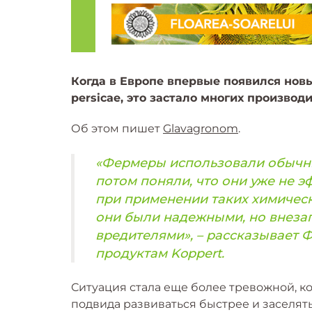
Когда в Европе впервые появился нов
persicae, это застало многих произво
Об этом пишет
Glavagronom
.
«Фермеры использовали обычны
потом поняли, что они уже не 
при применении таких химическ
они были надежными, но внезап
вредителями», – рассказывает 
продуктам Koppert.
Ситуация стала еще более тревожной, к
подвида развиваться быстрее и заселять