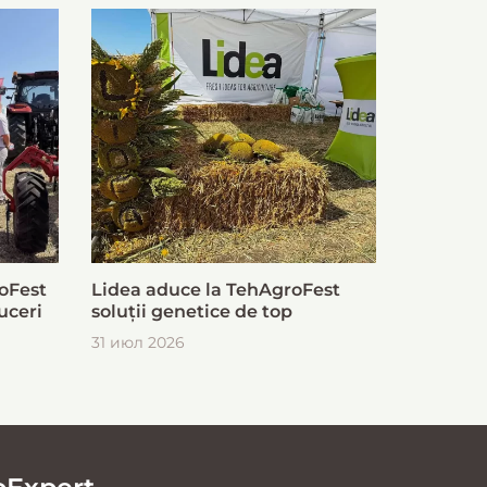
oFest
Lidea aduce la TehAgroFest
uceri
soluții genetice de top
31 июл 2026