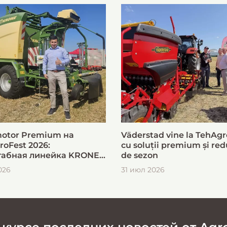
otor Premium на
Väderstad vine la TehAgr
roFest 2026:
cu soluții premium și red
абная линейка KRONE
de sezon
ыстрой и эффективной
026
31 июл 2026
овки кормов