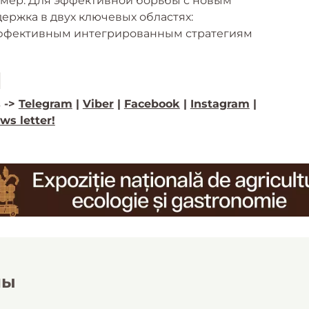
мер. Для эффективной борьбы с новым
ржка в двух ключевых областях:
 эффективным интегрированным стратегиям
 ->
Telegram
|
Viber
|
Facebook
|
Instagram
|
ws letter!
лы