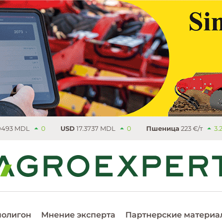
0
USD
17.3737 MDL
0
Пшеница
223 €/т
3.25
Рапс
53
полигон
Мнение эксперта
Партнерские материа