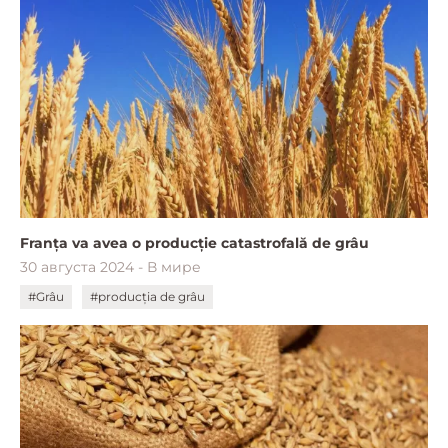
Franța va avea o producție catastrofală de grâu
30 августа 2024 - В мире
#Grâu
#producția de grâu