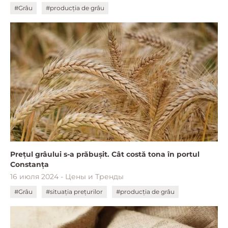
#Grâu
#producția de grâu
Prețul grâului s-a prăbușit. Cât costă tona în portul
Constanța
16 июля 2024 - Цены и Тренды
#Grâu
#situația prețurilor
#producția de grâu