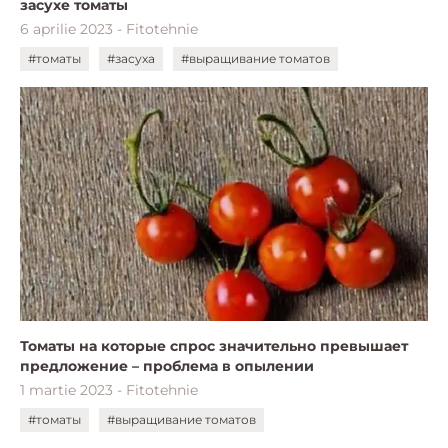
засухе томаты
6 aprilie 2023 - Fitotehnie
#томаты
#засуха
#выращивание томатов
Томаты на которые спрос значительно превышает
предложение – проблема в опылении
1 martie 2023 - Fitotehnie
#томаты
#выращивание томатов