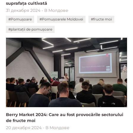
suprafața cultivată
31 декабря 2024 - В Молдове
#Pomușoare
#Pomușoarele Moldovei
#fructe moi
#plantații de pomușoare
Berry Market 2024: Care au fost provocările sectorului
de fructe moi
20 декабря 2024 - В Молдове