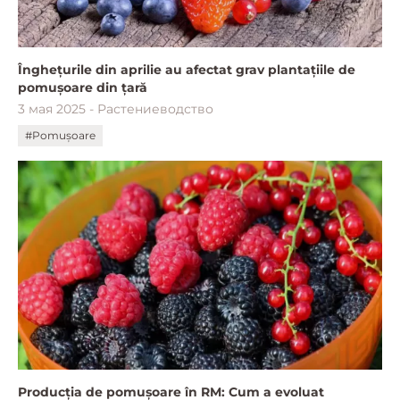
Înghețurile din aprilie au afectat grav plantațiile de
pomușoare din țară
3 мая 2025 - Растениеводство
#Pomușoare
Producția de pomușoare în RM: Cum a evoluat