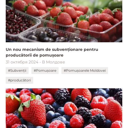
Un nou mecanism de subvenționare pentru
producătorii de pomușoare
31 октября 2024 - В Молдове
#Subvenții
#Pomușoare
#Pomușoarele Moldovei
#producători