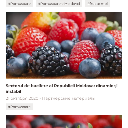
#Pomușoare
#Pomușoarele Moldovei
#fructe moi
Sectorul de bacifere al Republicii Moldova: dinamic și
instabil
21 октября 2020 - Партнерские материалы
#Pomușoare