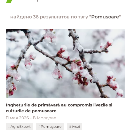
найдено 36 результатов по тэгу "
Pomușoare
"
Înghețurile de primăvară au compromis livezile și
culturile de pomușoare
11 мая 2026 - В Молдове
#AgroExpert
#Pomușoare
#livezi