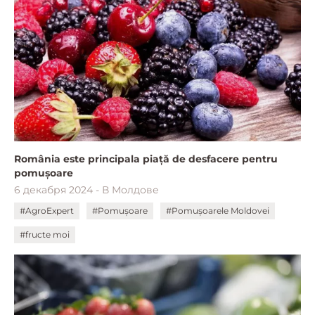
România este principala piață de desfacere pentru
pomușoare
6 декабря 2024 - В Молдове
#AgroExpert
#Pomușoare
#Pomușoarele Moldovei
#fructe moi