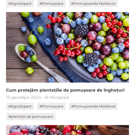
#AgroExpert
#Pomușoare
#Pomușoarele Moldovei
Cum protejăm plantațiile de pomușoare de înghețuri
13 декабря 2024 - В Молдове
#AgroExpert
#Pomușoare
#Pomușoarele Moldovei
#plantații de pomușoare