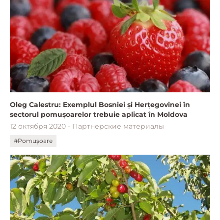
Oleg Calestru: Exemplul Bosniei și Herțegovinei în
sectorul pomușoarelor trebuie aplicat în Moldova
12 октября 2020 - Партнерские материалы
#Pomușoare