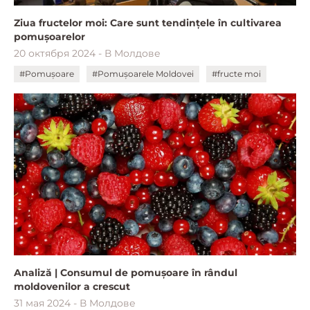
Ziua fructelor moi: Care sunt tendințele în cultivarea
pomușoarelor
20 октября 2024 - В Молдове
#Pomușoare
#Pomușoarele Moldovei
#fructe moi
Analiză | Consumul de pomușoare în rândul
moldovenilor a crescut
31 мая 2024 - В Молдове