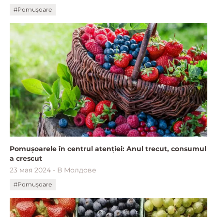
#Pomușoare
Pomușoarele în centrul atenției: Anul trecut, consumul
a crescut
23 мая 2024 - В Молдове
#Pomușoare