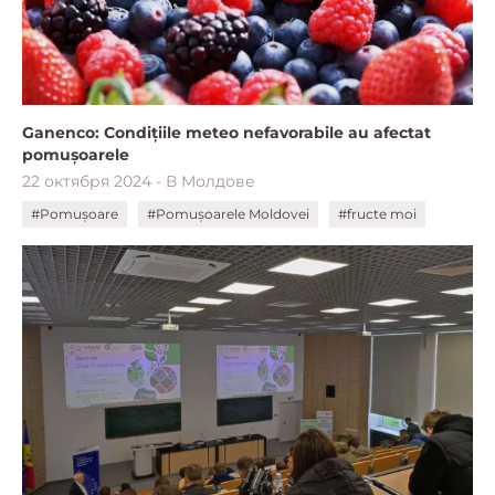
Ganenco: Condițiile meteo nefavorabile au afectat
pomușoarele
22 октября 2024 - В Молдове
#Pomușoare
#Pomușoarele Moldovei
#fructe moi