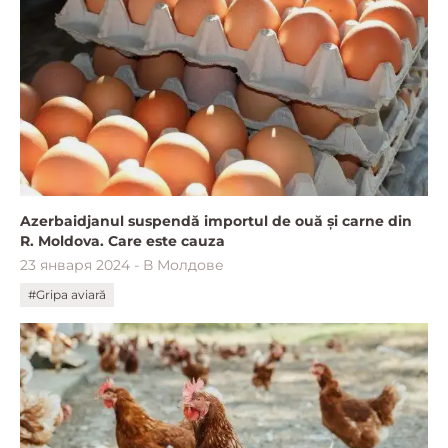
Azerbaidjanul suspendă importul de ouă și carne din
R. Moldova. Care este cauza
23 января 2024 - В Молдове
#Gripa aviară