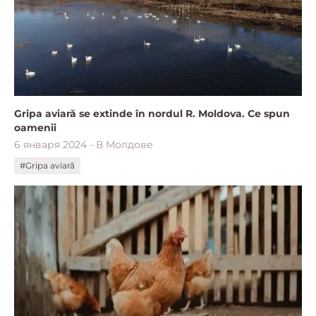
Gripa aviară se extinde în nordul R. Moldova. Ce spun
oamenii
6 января 2024 - В Молдове
#Gripa aviară