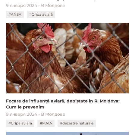
9 января 2024 - В Молдове
#ANSA
#Gripa aviară
Focare de influență aviară, depistate în R. Moldova:
Cum le prevenim
9 января 2024 - В Молдове
#Gripa aviară
#MAIA
#dezastre naturale