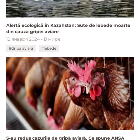
Alertă ecologică în Kazahstan: Sute de lebede moarte
din cauza gripei aviare
12 января 2024 - В мире
#Gripa aviară
#lebede
S-au redus cazurile de gripă aviară. Ce spune ANSA