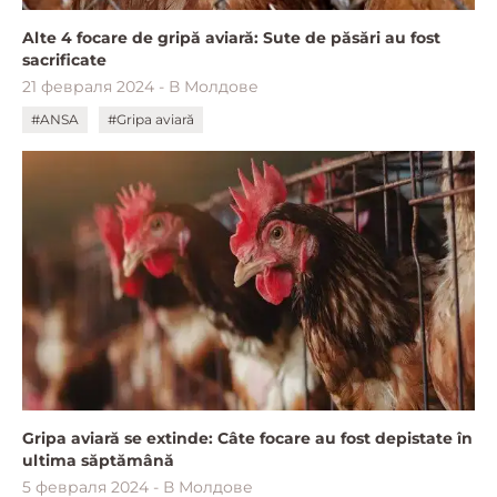
Alte 4 focare de gripă aviară: Sute de păsări au fost
sacrificate
21 февраля 2024 - В Молдове
#ANSA
#Gripa aviară
Gripa aviară se extinde: Câte focare au fost depistate în
ultima săptămână
5 февраля 2024 - В Молдове